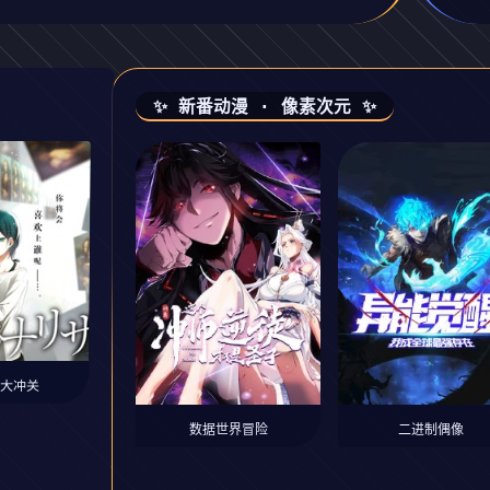
✨ 新番动漫 · 像素次元 ✨
大冲关
数据世界冒险
二进制偶像