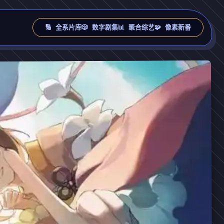
🔢 全系片库
🎲 数字剧集
📊 聚合综艺
🧩 像素新番