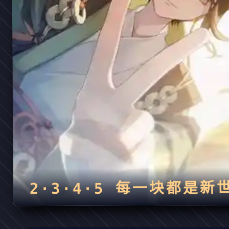
2·3·4·5 每一块都是新