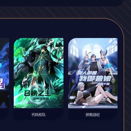
代码校队
拼图战纪