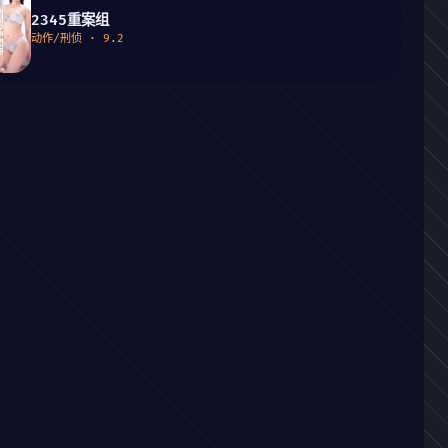
2345重案组
动作/刑侦 · 9.2